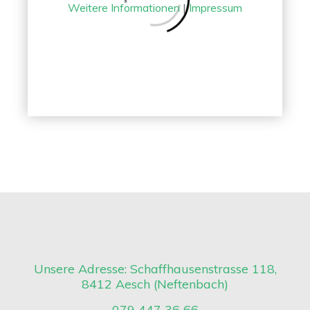
Weitere Informationen
|
Impressum
to
Album
Mauern, Sichtschütze
Unsere Adresse: Schaffhausenstrasse 118,
8412 Aesch (Neftenbach)
079 447 36 66