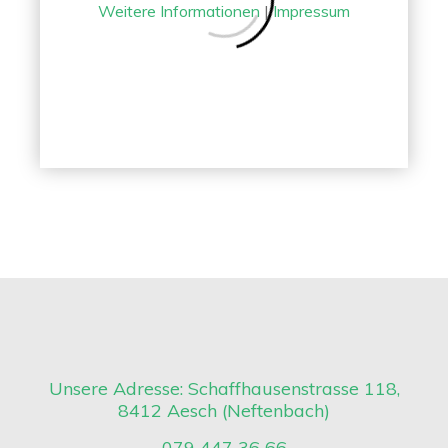
Weitere Informationen
|
Impressum
to
Album
Treppen
Unsere Adresse: Schaffhausenstrasse 118,
8412 Aesch (Neftenbach)
079 447 36 66