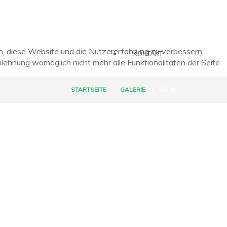
en, diese Website und die Nutzererfahrung zu verbessern
KONTAKT
blehnung womöglich nicht mehr alle Funktionalitäten der Seite
STARTSEITE
GALERIE
ME 09