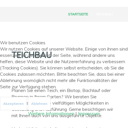
STARTSEITE
TEICHBAU
Wir benutzen Cookies
Wir nutzen Cookies auf unserer Website. Einige von ihnen sind
TEICHBAU
essenziell für den Betrieb der Seite, während andere uns
helfen, diese Website und die Nutzererfahrung zu verbessern
(Tracking Cookies). Sie können selbst entscheiden, ob Sie die
Cookies zulassen möchten. Bitte beachten Sie, dass bei einer
Ablehnung womöglich nicht mehr alle Funktionalitäten der
Seite zur Verfügung stehen.
Planen Sie einen Teich, ein Biotop, Bachlauf oder
Brunnen in Ihrem Garten? Wir beraten Sie
umfassend über die vielfältigen Möglichkeiten in
Akzeptieren
Ablehnen
Gestaltung und Ausführung. Gerne besichtigen wir
Weitere Informationen
|
Impressum
mit Ihnen auch von uns ausgeführte Objekte.