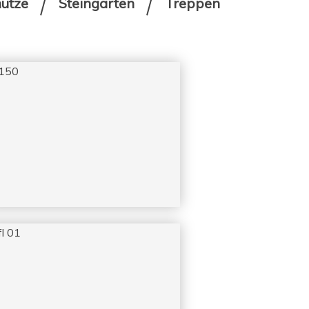
hütze
Steingärten
Treppen